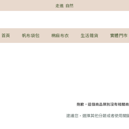
走進  自然
首頁
帆布袋包
棉麻布衣
生活雜貨
實體門市
抱歉，這個商品類別沒有相關商
建議您，選擇其他分類或者使用關