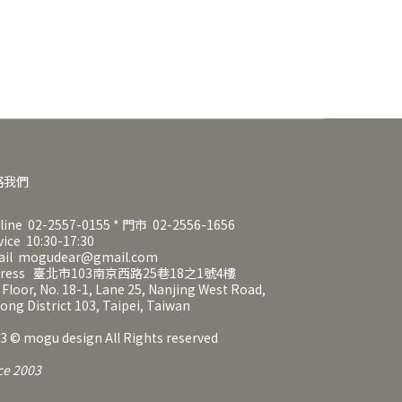
絡我們
line 02-2557-0155 * 門市 02-2556-1656
vice 10:30-17:30
ail mogudear@gmail.com
dress 臺北市103南京西路25巷18之1號4樓
 Floor, No. 18-1, Lane 25, Nanjing West Road,
ong District 103, Taipei, Taiwan
3 © mogu design All Rights reserved
ce 2003