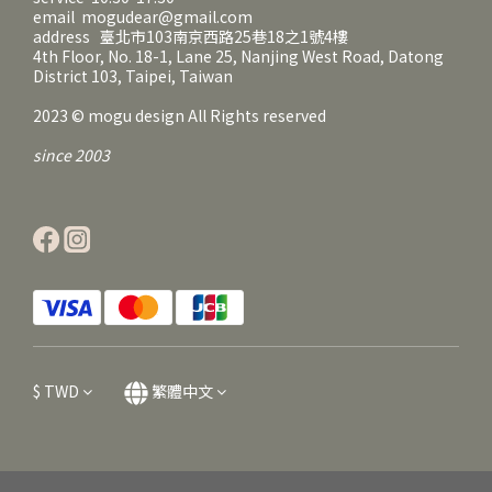
email mogudear@gmail.com
address 臺北市103南京西路25巷18之1號4樓
4th Floor, No. 18-1, Lane 25, Nanjing West Road, Datong
District 103, Taipei, Taiwan
2023 © mogu design All Rights reserved
since 2003
$
TWD
繁體中文