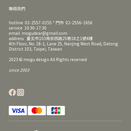
聯絡我們
hotline 02-2557-0155 * 門市 02-2556-1656
service 10:30-17:30
email mogudear@gmail.com
address 臺北市103南京西路25巷18之1號4樓
4th Floor, No. 18-1, Lane 25, Nanjing West Road, Datong
District 103, Taipei, Taiwan
2023 © mogu design All Rights reserved
since 2003