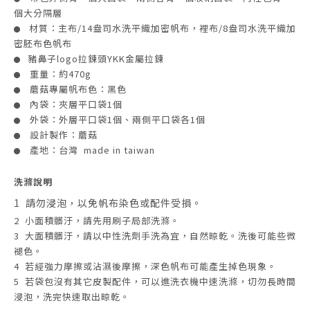
個大分隔層
材質：主布/14盎司水洗平織加密帆布，裡布/8盎司水洗平織加
●
密胚布色帆布
豬鼻子logo拉鍊頭YKK金屬拉鍊
●
重量：
約470g
●
蘑菇專屬帆布色：黑色
●
內袋：夾層平口袋1個
●
外袋：
外層平口袋1個、兩側平口袋各1個
●
設計製作：
蘑菇
●
產地：
台灣 made in taiwan
●
洗滌說明
1 請勿浸泡，以免帆布染色或配件受損。
2 小面積髒汙，請先用刷子局部洗滌。
3 大面積髒汙，請以中性洗劑手洗為宜，自然晾乾。洗後可能些微
褪色。
4 若經強力摩擦或沾濕後摩擦，深色帆布可能產生掉色現象。
5 若袋包沒有其它皮製配件，可以進洗衣機中速洗滌，切勿長時間
浸泡，洗完快速取出晾乾。