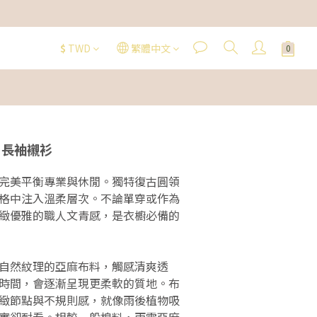
$
TWD
繁體中文
 長袖襯衫
完美平衡專業與休閒。獨特復古圓領
格中注入溫柔層次。不論單穿或作為
緻優雅的職人文青感，是衣櫥必備的
自然紋理的亞麻布料，觸感清爽透
時間，會逐漸呈現更柔軟的質地。布
緻節點與不規則感，就像雨後植物吸