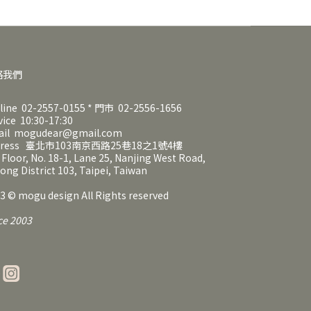
絡我們
line 02-2557-0155 * 門市 02-2556-1656
vice 10:30-17:30
ail mogudear@gmail.com
dress 臺北市103南京西路25巷18之1號4樓
 Floor, No. 18-1, Lane 25, Nanjing West Road,
ong District 103, Taipei, Taiwan
3 © mogu design All Rights reserved
ce 2003