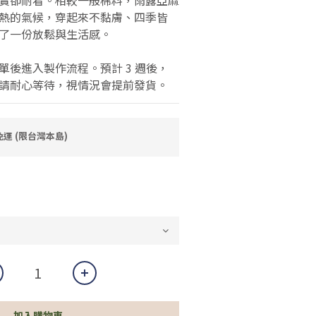
實卻耐看。相較一般棉料，雨露亞麻
熱的氣候，穿起來不黏膚、四季皆
了一份放鬆與生活感。
單後進入製作流程。預計 3 週後，
請耐心等待，視情況會提前發貨。
免運 (限台灣本島)
加入購物車