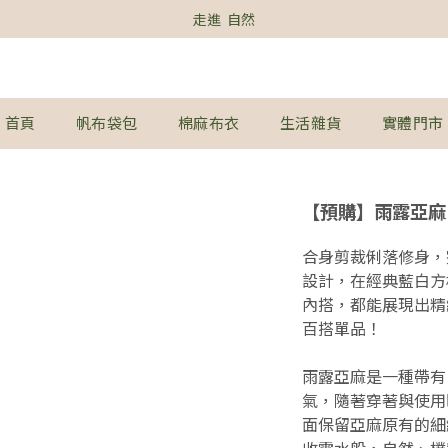
走進  自然
首頁
帆布袋包
棉麻布衣
生活雜貨
實體門市
【預購】雨露亞麻
合身剪裁俐落修身，
設計，在經典藍白方
內搭，都能展現出精
百搭單品！
雨露亞麻是一種帶有
氣，隨著穿著與使用
面保留亞麻原有的細