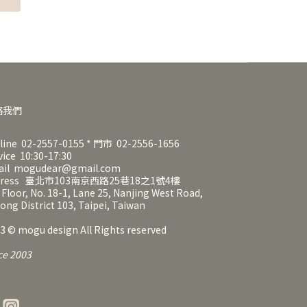
絡我們
line 02-2557-0155 * 門市 02-2556-1656
vice 10:30-17:30
ail mogudear@gmail.com
dress 臺北市103南京西路25巷18之1號4樓
 Floor, No. 18-1, Lane 25, Nanjing West Road,
ong District 103, Taipei, Taiwan
3 © mogu design All Rights reserved
ce 2003