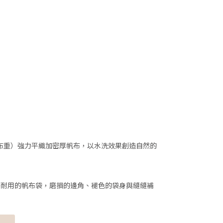
司 布重）強力平織加密厚帆布，以水洗效果創造自然的
磨耐用的帆布袋，磨損的邊角、褪色的袋身與縫縫補