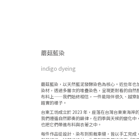
蘑菇藍染
indigo dyeing
蘑菇藍染，以天然藍泥發酵染色為核心。近些年也
染材，透過多層次的堆疊染色，呈現更耐看的自然
布料上——我們始終相信，一件能陪伴很久、越穿
踏實的樣子。
台東工坊成立於 2023 年，座落在台灣台東東海
我們遵循自然節奏的韻律，在四季與天候的變化中
也把它們帶進布料與衣著之中。
每件作品從設計、染布到剪裁車縫，皆以手工完成