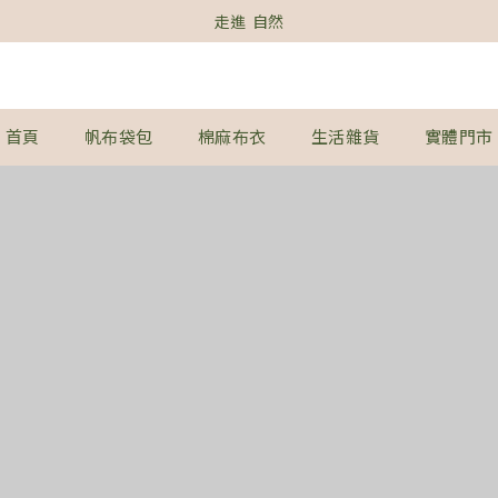
走進  自然
首頁
帆布袋包
棉麻布衣
生活雜貨
實體門市