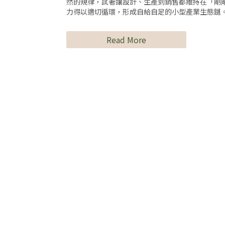
然的規律，試著讓設計、生產到銷售都維持在「剛
力得以適切循環，形成自給自足的小型產業生態鏈
Read More