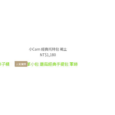
小Cam 經典托特包 褐土
NT$1,180
人氣購買