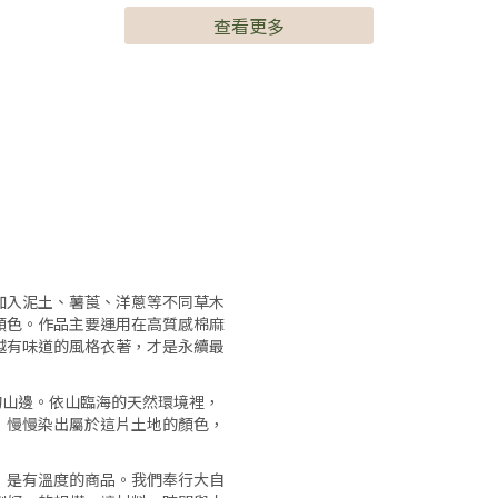
查看更多
加入泥土、薯莨、洋蔥等不同草木
顏色。作品主要運用在高質感棉麻
越有味道的風格衣著，才是永續最
岸的山邊。依山臨海的天然環境裡，
，慢慢染出屬於這片土地的顏色，
，是有溫度的商品。我們奉行大自