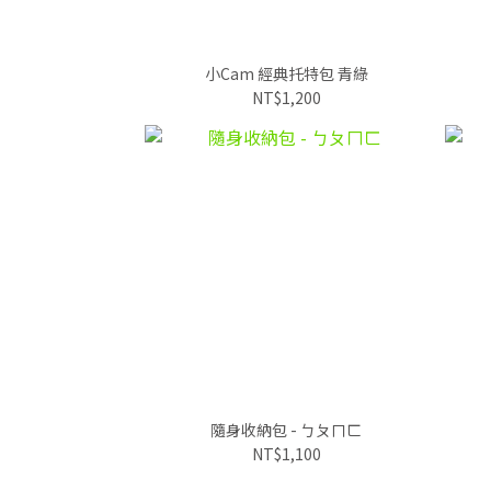
小Cam 經典托特包 青綠
NT$1,200
隨身收納包 - ㄅㄆㄇㄈ
NT$1,100