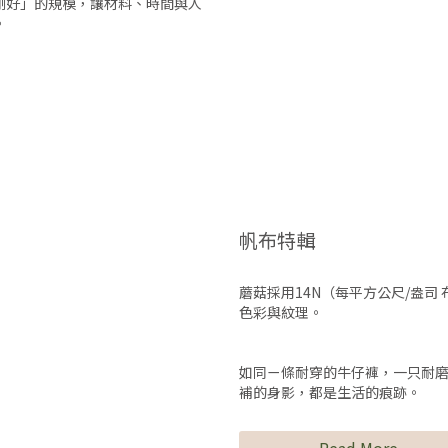
剛好」的規模，讓材料、時間與人
。
帆布特輯
蘑菇採用14N（每平方公尺/盎
色彩與紋理。
如同ㄧ條耐穿的牛仔褲，一只耐
補的身影，都是生活的痕跡。
Read More