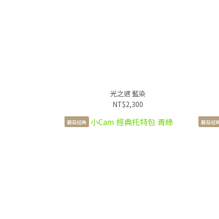
光之遇 藍染
NT$2,300
蘑菇經典
蘑菇經