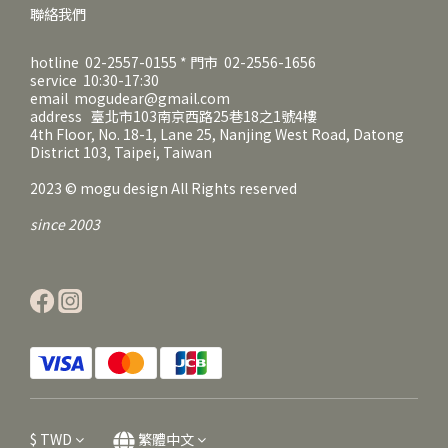
聯絡我們
hotline 02-2557-0155 * 門市 02-2556-1656
service 10:30-17:30
email mogudear@gmail.com
address 臺北市103南京西路25巷18之1號4樓
4th Floor, No. 18-1, Lane 25, Nanjing West Road, Datong
District 103, Taipei, Taiwan
2023 © mogu design All Rights reserved
since 2003
$
TWD
繁體中文