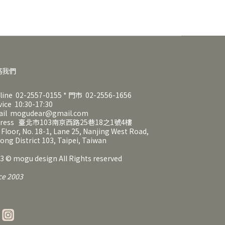
絡我們
line 02-2557-0155 * 門市 02-2556-1656
vice 10:30-17:30
ail mogudear@gmail.com
dress 臺北市103南京西路25巷18之1號4樓
 Floor, No. 18-1, Lane 25, Nanjing West Road,
ong District 103, Taipei, Taiwan
3 © mogu design All Rights reserved
ce 2003