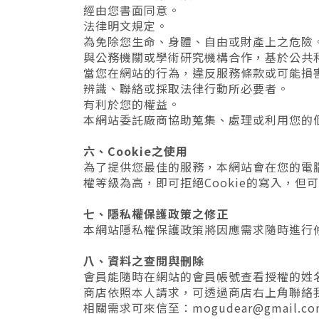
經由您書面同意。
法律明文規定。
為免除您生命、身體、自由或財產上之危險
與公務機關或學術研究機構合作，基於公共
當您在網站的行為，違反服務條款或可能損
辨識、聯絡或採取法律行動所必要者。
有利於您的權益。
本網站委託廠商協助蒐集、處理或利用您的
六、Cookie之使用
為了提供您最佳的服務，本網站會在您的電腦
權等級為高，即可拒絕Cookie的寫入，但
七、隱私權保護政策之修正
本網站隱私權保護政策將因應需求隨時進行
八、資料之查閱與刪除
會員能隨時在網站的會員帳號查看授權的姓
商店依照本人請求，可透過商店右上角聯絡
相關需求可來信至：mogudear@gmail.co