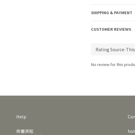
SHIPPING & PAYMENT
CUSTOMER REVIEWS
No review for this produ
Help
Con
保養須知
hot