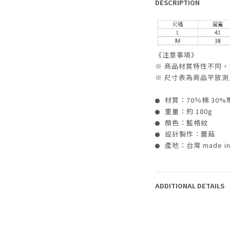
DESCRIPTION
《注意事項》
※ 商品材質特性不同，
※ 尺寸表為商品平放測量
材質：70％棉 30%
●
重量：約 180g
●
顏色：藍格紋
●
設計製作：蘑菇
●
產地：台灣 made in 
●
ADDITIONAL DETAILS