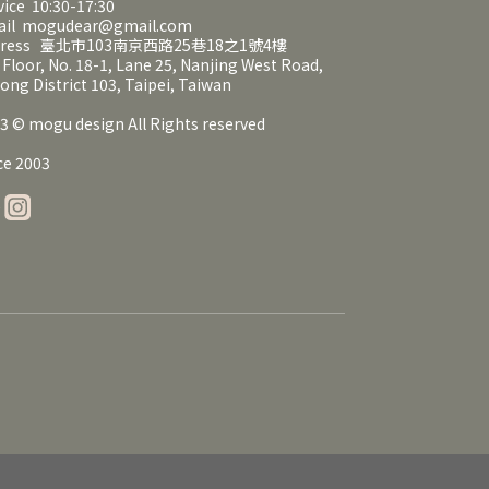
vice 10:30-17:30
ail mogudear@gmail.com
dress 臺北市103南京西路25巷18之1號4樓
 Floor, No. 18-1, Lane 25, Nanjing West Road,
ong District 103, Taipei, Taiwan
3 © mogu design All Rights reserved
ce 2003