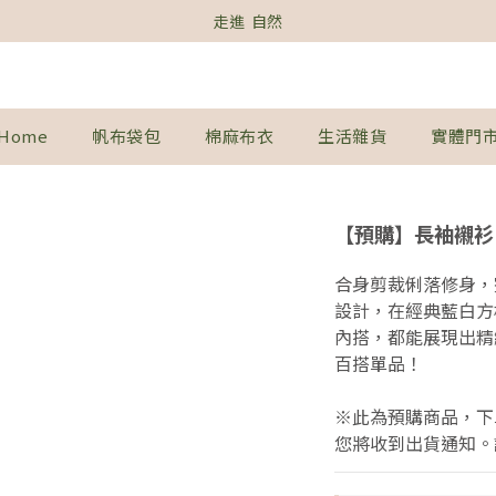
走進  自然
Home
帆布袋包
棉麻布衣
生活雜貨
實體門
【預購】長袖襯衫
合身剪裁俐落修身，
設計，在經典藍白方
內搭，都能展現出精
百搭單品！
※此為預購商品，下
您將收到出貨通知。