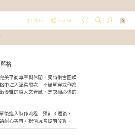
$
TWD
English
市
 藍格
完美平衡專業與休閒。獨特復古圓領
格中注入溫柔層次。不論單穿或作為
緻優雅的職人文青感，是衣櫥必備的
單後進入製作流程。預計 3 週後，
請耐心等待，視情況會提前發貨。