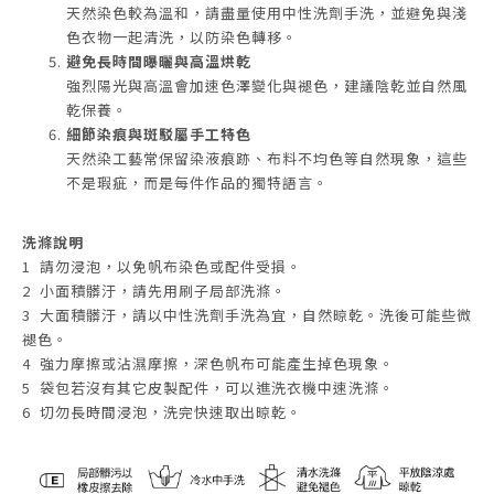
天然染色較為溫和，請盡量使用中性洗劑手洗，並避免與淺
色衣物一起清洗，以防染色轉移。
避免長時間曝曬與高溫烘乾
強烈陽光與高溫會加速色澤變化與褪色，建議陰乾並自然風
乾保養。
細節染痕與斑駁屬手工特色
天然染工藝常保留染液痕跡、布料不均色等自然現象，這些
不是瑕疵，而是每件作品的獨特語言。
洗滌說明
1 請勿浸泡，以免帆布染色或配件受損。
2 小面積髒汙，請先用刷子局部洗滌。
3 大面積髒汙，請以中性洗劑手洗為宜，自然晾乾。洗後可能些微
褪色。
4 強力摩擦或沾濕摩擦，深色帆布可能產生掉色現象。
5 袋包若沒有其它皮製配件，可以進洗衣機中速洗滌
。
6 切勿長時間浸泡，洗完快速取出晾乾。