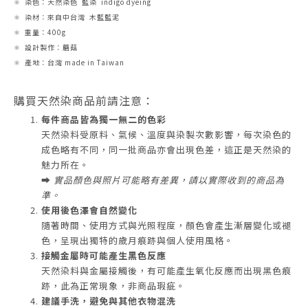
⚛︎ 染色：天然染色 藍染 indigo dyeing
⚛︎ 染材：來自中台灣 木藍藍泥
⚛︎ 重量：400g
⚛︎ 設計製作：蘑菇
⚛︎ 產地：台灣 made in Taiwan
購買天然染商品前請注意：
每件商品皆為獨一無二的色彩
天然染料受原料、氣候、溫度與染製次數影響，每次染色的
成色略有不同，同一批商品亦會出現色差，這正是天然染的
魅力所在。
➡️
實品顏色與照片可能略有差異，請以實際收到的商品為
準。
使用後色澤會自然變化
隨著時間、使用方式與光照程度，顏色會產生漸層變化或褪
色，呈現出獨特的歲月痕跡與個人使用風格。
接觸金屬時可能產生黑色反應
天然染料與金屬接觸後，有可能產生氧化反應而出現黑色痕
跡，此為正常現象，非商品瑕疵。
建議手洗，避免與其他衣物混洗