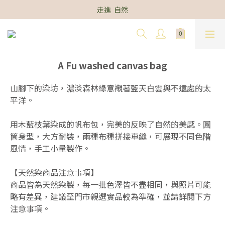
走進  自然
A Fu washed canvas bag
山腳下的染坊，濃淡森林綠意襯著藍天白雲與不遠處的太
平洋。
用木藍枝葉染成的帆布包，完美的反映了自然的美感。圓
筒身型，大方耐裝，兩種布種拼接車縫，可展現不同色階
風情，手工小量製作。
【天然染商品注意事項】
商品皆為天然染製，每一批色澤皆不盡相同，與照片可能
略有差異，建議至門市親選實品較為準確，並請詳閱下方
注意事項。