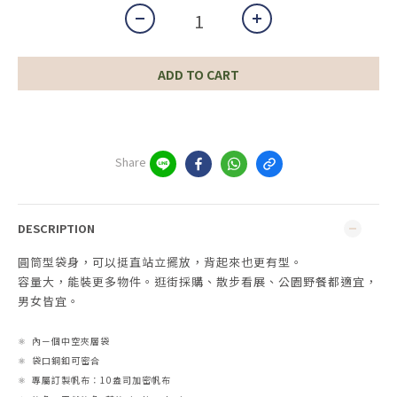
ADD TO CART
Share
DESCRIPTION
圓筒型袋身，可以挺直站立擺放，背起來也更有型。
容量大，能裝更多物件。逛街採購、散步看展、公園野餐都適宜，
男女皆宜。
⚛︎ 內ㄧ個中空夾層袋
⚛︎ 袋口銅釦可密合
⚛︎ 專屬訂製帆布：10盎司加密帆布