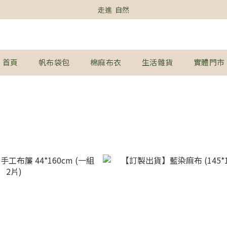
走進  自然
首頁
帆布袋包
棉麻布衣
生活雜貨
實體門市