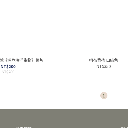
九號《瀕危海洋生物》繡片
帆布背帶 山綠色
NT$200
NT$350
NT$280
1