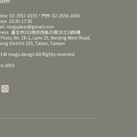
絡我們
line 02-2557-0155 * 門市 02-2556-1656
vice 10:30-17:30
ail mogudear@gmail.com
dress 臺北市103南京西路25巷18之1號4樓
 Floor, No. 18-1, Lane 25, Nanjing West Road,
ong District 103, Taipei, Taiwan
3 © mogu design All Rights reserved
ce 2003