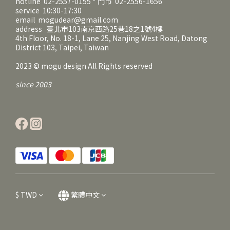
hotline 02-2557-0155 * 門市 02-2556-1656
service 10:30-17:30
email mogudear@gmail.com
address 臺北市103南京西路25巷18之1號4樓
4th Floor, No. 18-1, Lane 25, Nanjing West Road, Datong
District 103, Taipei, Taiwan
2023 © mogu design All Rights reserved
since 2003
$
TWD
繁體中文