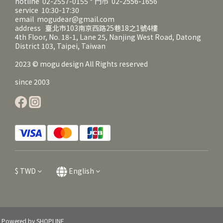
hotline 02-2557-0155 * 門市 02-2556-1656
service 10:30-17:30
email mogudear@gmail.com
address 臺北市103南京西路25巷18之1號4樓
4th Floor, No. 18-1, Lane 25, Nanjing West Road, Datong
District 103, Taipei, Taiwan
2023 © mogu design All Rights reserved
since 2003
$
TWD
English
Powered by SHOPLINE